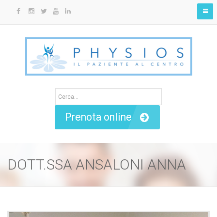
Prenota online
DOTT.SSA ANSALONI ANNA