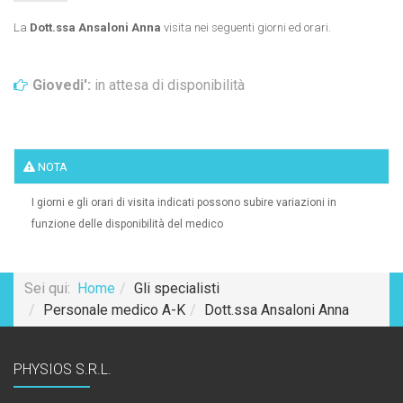
La
Dott.ssa Ansaloni Anna
visita nei seguenti giorni ed orari.
Giovedi':
in attesa di disponibilità
NOTA
I giorni e gli orari di visita indicati possono subire variazioni in
funzione delle disponibilità del medico
Sei qui:
Home
Gli specialisti
Personale medico A-K
Dott.ssa Ansaloni Anna
PHYSIOS S.R.L.