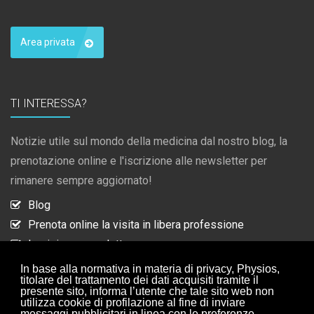
Area privata
TI INTERESSA?
Notizie utile sul mondo della medicina dal nostro blog, la
prenotazione online e l'iscrizione alle newsletter per
rimanere sempre aggiornato!
Blog
Prenota online la visita in libera professione
Iscrizione newsletter
Collaborazioni
In base alla normativa in materia di privacy, Physios,
titolare del trattamento dei dati acquisiti tramite il
presente sito, informa l’utente che tale sito web non
utilizza cookie di profilazione al fine di inviare
ISCRIZIONE NEWSLETTER
messaggi pubblicitari in linea con le preferenze